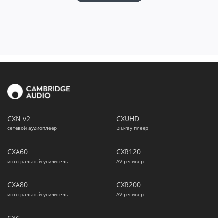
СXN v2
CXUHD
сетевой аудиоплеер
Blu-ray плеер
CXA60
CXR120
интегральный усилитель
AV-ресивер
CXA80
CXR200
интегральный усилитель
AV-ресивер
CXC