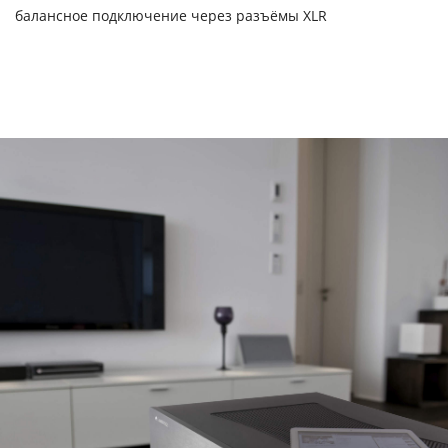
балансное подключение через разъёмы XLR
Станьте дилером
компонентов CX
SERIES
Ваше имя
Ваш e-mail
Номер
телефона